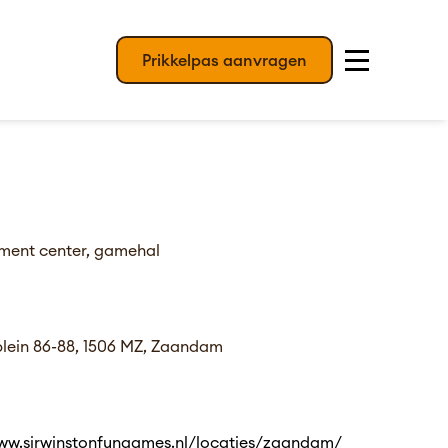
Prikkelpas aanvragen
nment center, gamehal
plein 86-88, 1506 MZ, Zaandam
www.sirwinstonfungames.nl/locaties/zaandam/