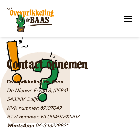
Contact opnemen
Overprikkeling de Baas
De Nieuwe Erven 3, (11594)
5431NV Cuijk
KVK nummer: 89107047
BTW nummer: NL004697921B17
WhatsApp:
06-34622992*